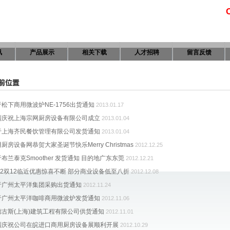
讯
产品展示
相关下载
人才招聘
留言反馈
松下商用微波炉NE-1756出货通知
2013.01.17
烈庆祝上海宗网厨房设备有限公司成立
2013.01.04
于上海齐民餐饮管理有限公司发货通知
2013.01.04
厨房设备网恭贺大家圣诞节快乐Merry Christmas
2012.12.25
布兰泰克Smoother 发货通知 目的地广东东莞
2012.12.21
12双12临近优惠惊喜不断 部分商业设备低至八折
2012.12.08
于广州太平洋集团采购出货通知
2012.11.24
于广州太平洋咖啡商用微波炉发货通知
2012.11.06
德古斯(上海)建筑工程有限公司供货通知
2012.11.01
烈庆祝公司在皖进口商用厨房设备展顺利开展
2012.10.29