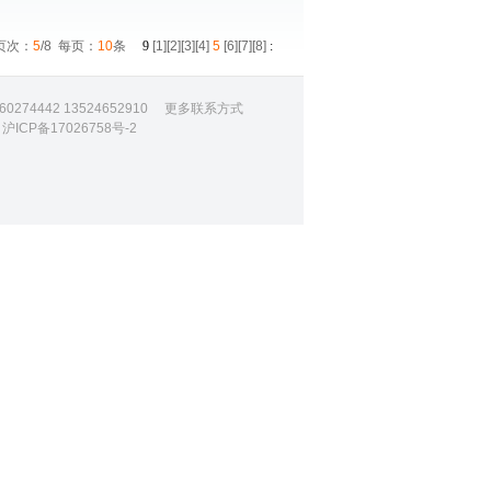
页次：
5
/8 每页：
10
条
9
[
1
][
2
][
3
][
4
]
5
[
6
][
7
][
8
]
:
74442 13524652910
更多联系方式
网
沪ICP备17026758号-2